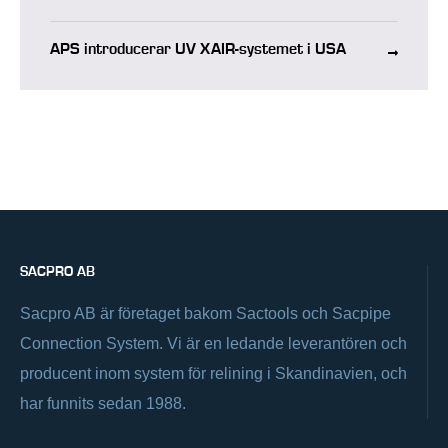
miljö
APS introducerar UV XAIR-systemet i USA
SACPRO AB
Sacpro AB är företaget bakom Sactools och Sacpipe
Connection System. Vi är en ledande leverantören och
producent inom system för relining i Skandinavien, och
har funnits sedan 1988.