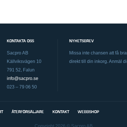
KONTAKTA OSS
NYHETSBREV
Sacpro AB
Missa inte chansen att få br
Källviksvägen 10
direkt till din inkorg. Anmäl d
791 52, Falun
info@sacpro.se
023 – 79 06 50
RT
ÅTERFÖRSÄLJARE
KONTAKT
WEBBSHOP
Copyright 2026 © Sacpro AB