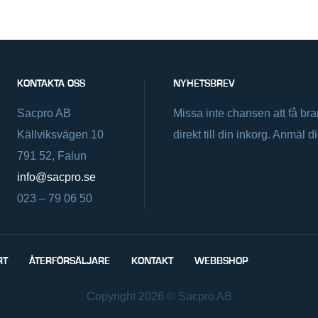
KONTAKTA OSS
NYHETSBREV
Sacpro AB
Missa inte chansen att få br
Källviksvägen 10
direkt till din inkorg. Anmäl d
791 52, Falun
info@sacpro.se
023 – 79 06 50
RT
ÅTERFÖRSÄLJARE
KONTAKT
WEBBSHOP
Copyright 2026 © Sacpro AB