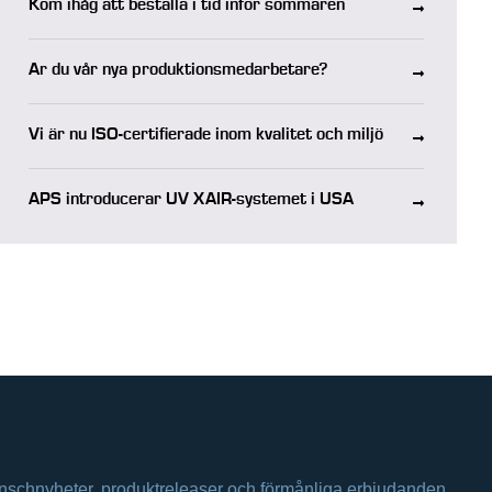
Kom ihåg att beställa i tid inför sommaren
Är du vår nya produktionsmedarbetare?
Vi är nu ISO-certifierade inom kvalitet och miljö
APS introducerar UV XAIR-systemet i USA
anschnyheter, produktreleaser och förmånliga erbjudanden