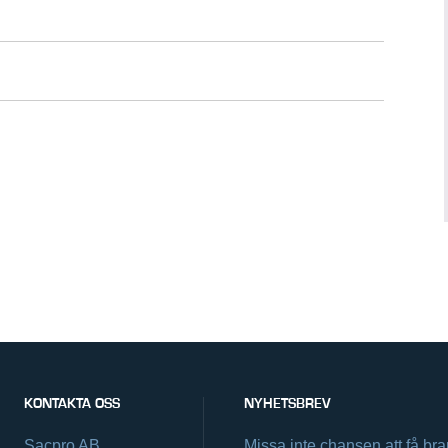
KONTAKTA OSS
NYHETSBREV
Sacpro AB
Missa inte chansen att få br