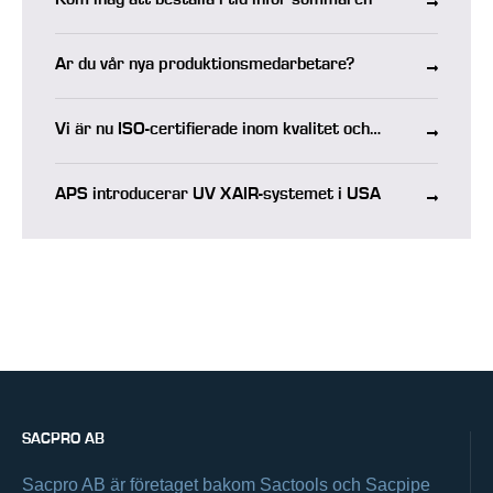
Kom ihåg att beställa i tid inför sommaren
Är du vår nya produktionsmedarbetare?
Vi är nu ISO-certifierade inom kvalitet och
miljö
APS introducerar UV XAIR-systemet i USA
SACPRO AB
Sacpro AB är företaget bakom Sactools och Sacpipe