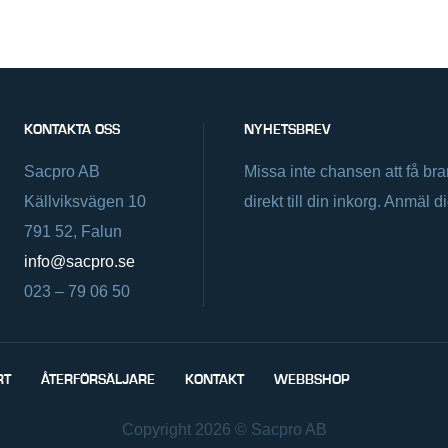
KONTAKTA OSS
NYHETSBREV
Sacpro AB
Missa inte chansen att få br
Källviksvägen 10
direkt till din inkorg. Anmäl d
791 52, Falun
info@sacpro.se
023 – 79 06 50
RT
ÅTERFÖRSÄLJARE
KONTAKT
WEBBSHOP
Copyright 2026 © Sacpro AB