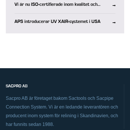
Vi är nu ISO-certifierade inom kvalitet och
miljö
APS introducerar UV XAIR-systemet i USA
SACPRO AB
Sacpro AB är företaget bakom Sactools och Sacpipe
Connection System. Vi är en ledande leverantören och
producent inom system för relining i Skandinavien, och
har funnits sedan 1988.