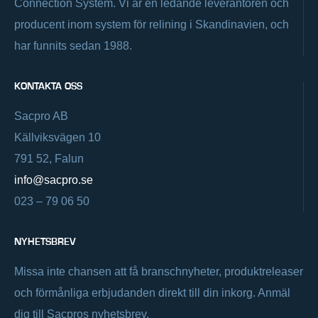
Connection System. Vi är en ledande leverantören och
producent inom system för relining i Skandinavien, och
har funnits sedan 1988.
KONTAKTA OSS
Sacpro AB
Källviksvägen 10
791 52, Falun
info@sacpro.se
023 – 79 06 50
NYHETSBREV
Missa inte chansen att få branschnyheter, produktreleaser
och förmånliga erbjudanden direkt till din inkorg. Anmäl
dig till Sacpros nyhetsbrev.