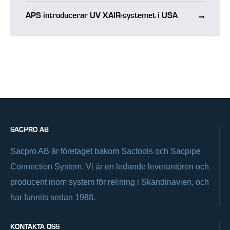
APS introducerar UV XAIR-systemet i USA
SACPRO AB
Sacpro AB är företaget bakom Sactools och Sacpipe
Connection System. Vi är en ledande leverantören och
producent inom system för relining i Skandinavien, och
har funnits sedan 1988.
KONTAKTA OSS