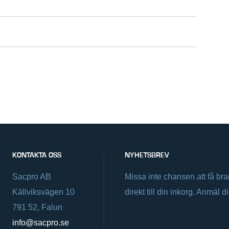
KONTAKTA OSS
NYHETSBREV
Sacpro AB
Missa inte chansen att få br
Källviksvägen 10
direkt till din inkorg. Anmäl d
791 52, Falun
info@sacpro.se