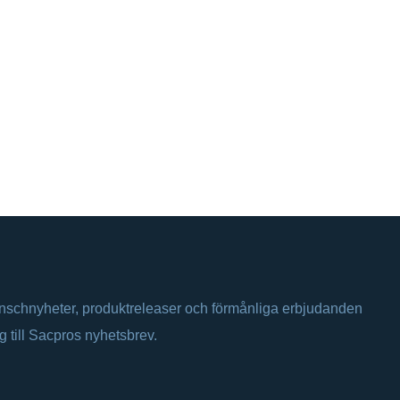
anschnyheter, produktreleaser och förmånliga erbjudanden
ig till Sacpros nyhetsbrev.