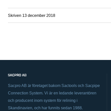
Skriven 13 december 2018
SACPRO AB
Sacpro AB är företaget bakom Sactools och Sacpipe
Connection System. Vi är en ledande leverantören
och producent inom system för relining i
Skandinavien, och har funnits sedan 1988.