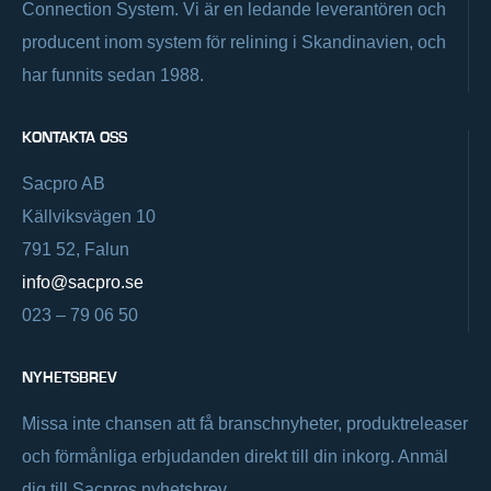
Connection System. Vi är en ledande leverantören och
producent inom system för relining i Skandinavien, och
har funnits sedan 1988.
KONTAKTA OSS
Sacpro AB
Källviksvägen 10
791 52, Falun
info@sacpro.se
023 – 79 06 50
NYHETSBREV
Missa inte chansen att få branschnyheter, produktreleaser
och förmånliga erbjudanden direkt till din inkorg. Anmäl
dig till Sacpros nyhetsbrev.