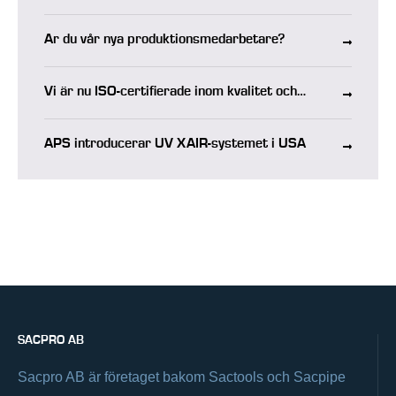
Är du vår nya produktionsmedarbetare?
Vi är nu ISO-certifierade inom kvalitet och
miljö
APS introducerar UV XAIR-systemet i USA
SACPRO AB
Sacpro AB är företaget bakom Sactools och Sacpipe