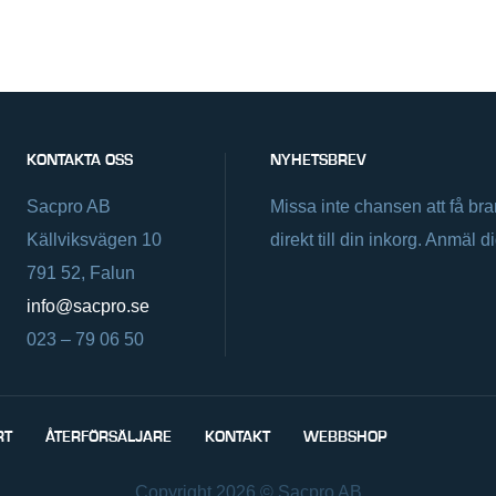
KONTAKTA OSS
NYHETSBREV
Sacpro AB
Missa inte chansen att få br
Källviksvägen 10
direkt till din inkorg. Anmäl d
791 52, Falun
info@sacpro.se
023 – 79 06 50
RT
ÅTERFÖRSÄLJARE
KONTAKT
WEBBSHOP
Copyright 2026 © Sacpro AB