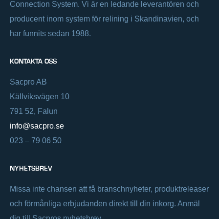
Connection System. Vi är en ledande leverantören och
producent inom system för relining i Skandinavien, och
har funnits sedan 1988.
KONTAKTA OSS
Sacpro AB
Källviksvägen 10
791 52, Falun
info@sacpro.se
023 – 79 06 50
NYHETSBREV
Missa inte chansen att få branschnyheter, produktreleaser
och förmånliga erbjudanden direkt till din inkorg. Anmäl
dig till Sacpros nyhetsbrev.