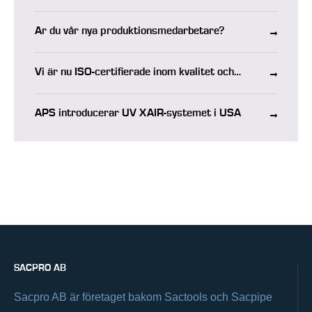
Är du vår nya produktionsmedarbetare?
Vi är nu ISO-certifierade inom kvalitet och
miljö
APS introducerar UV XAIR-systemet i USA
SACPRO AB
Sacpro AB är företaget bakom Sactools och Sacpipe